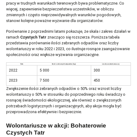
pracy w trudnych warunkach terenowych bywa problematyczne. Co
więcej, zapewnienie bezpieczeństwa uczestników, w obliczu
zmiennych i często nieprzewidywalnych warunków pogodowych,
stanowi kolejne poważne wyzwanie dla organizatorów.
Porównanie z poprzednimi latami pokazuje, że skala i zakres działań w
ramach
Czystych Tatr
znacząco się rozszerza. Poniższa tabela
przedstawia porównanie ilości zebranych odpadów oraz liczby
wolontariuszy w roku 2022 i 2023, co ilustruje rosnące zaangażowanie
społeczności oraz większe wyzwania organizacyjne.
Rok
Ilość zebranych odpadów (kg)
Liczba wolontariuszy
2022
5 000
300
2023
7 500
450
Zwiększenie ilości zebranych odpadów o 50% oraz wzrost liczby
wolontariuszy o 50% w stosunku do poprzedniego roku świadczy o
rosnącej świadomości ekologicznej, ale również o zwiększonych
potrzebach logistycznych i organizacyjnych, aby akcja mogła być
przeprowadzona efektywnie i bezpiecznie.
Wolontariusze w akcji: Bohaterowie
Czystych Tatr