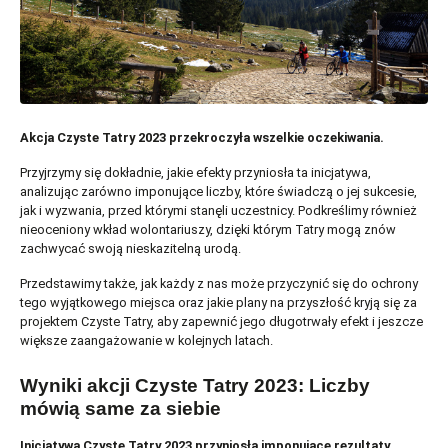
Akcja Czyste Tatry 2023 przekroczyła wszelkie oczekiwania.
Przyjrzymy się dokładnie, jakie efekty przyniosła ta inicjatywa,
analizując zarówno imponujące liczby, które świadczą o jej sukcesie,
jak i wyzwania, przed którymi stanęli uczestnicy. Podkreślimy również
nieoceniony wkład wolontariuszy, dzięki którym Tatry mogą znów
zachwycać swoją nieskazitelną urodą.
Przedstawimy także, jak każdy z nas może przyczynić się do ochrony
tego wyjątkowego miejsca oraz jakie plany na przyszłość kryją się za
projektem Czyste Tatry, aby zapewnić jego długotrwały efekt i jeszcze
większe zaangażowanie w kolejnych latach.
Wyniki akcji Czyste Tatry 2023: Liczby
mówią same za siebie
Inicjatywa Czyste Tatry 2023 przyniosła imponujące rezultaty,