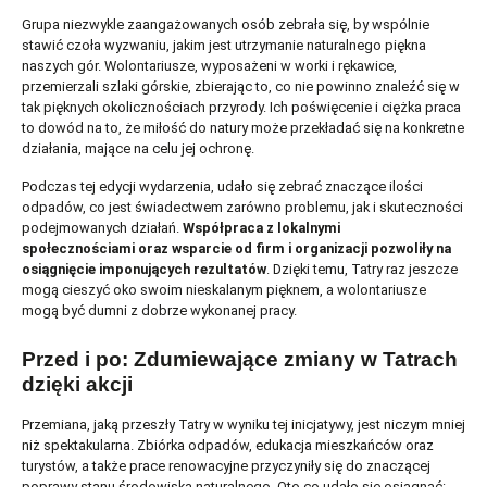
Grupa niezwykle zaangażowanych osób zebrała się, by wspólnie
stawić czoła wyzwaniu, jakim jest utrzymanie naturalnego piękna
naszych gór. Wolontariusze, wyposażeni w worki i rękawice,
przemierzali szlaki górskie, zbierając to, co nie powinno znaleźć się w
tak pięknych okolicznościach przyrody. Ich poświęcenie i ciężka praca
to dowód na to, że miłość do natury może przekładać się na konkretne
działania, mające na celu jej ochronę.
Podczas tej edycji wydarzenia, udało się zebrać znaczące ilości
odpadów, co jest świadectwem zarówno problemu, jak i skuteczności
podejmowanych działań.
Współpraca z lokalnymi
społecznościami oraz wsparcie od firm i organizacji pozwoliły na
osiągnięcie imponujących rezultatów
. Dzięki temu, Tatry raz jeszcze
mogą cieszyć oko swoim nieskalanym pięknem, a wolontariusze
mogą być dumni z dobrze wykonanej pracy.
Przed i po: Zdumiewające zmiany w Tatrach
dzięki akcji
Przemiana, jaką przeszły Tatry w wyniku tej inicjatywy, jest niczym mniej
niż spektakularna. Zbiórka odpadów, edukacja mieszkańców oraz
turystów, a także prace renowacyjne przyczyniły się do znaczącej
poprawy stanu środowiska naturalnego. Oto co udało się osiągnąć: