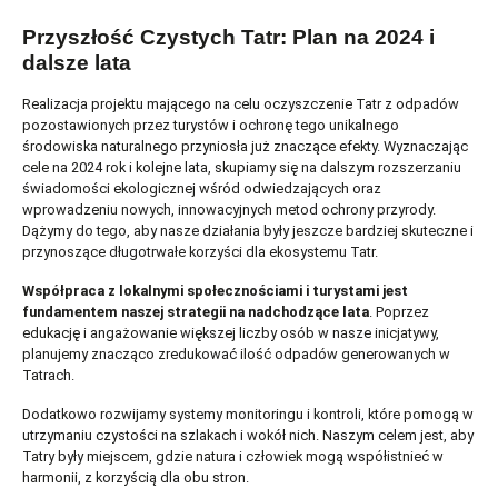
Przyszłość Czystych Tatr: Plan na 2024 i
dalsze lata
Realizacja projektu mającego na celu oczyszczenie Tatr z odpadów
pozostawionych przez turystów i ochronę tego unikalnego
środowiska naturalnego przyniosła już znaczące efekty. Wyznaczając
cele na 2024 rok i kolejne lata, skupiamy się na dalszym rozszerzaniu
świadomości ekologicznej wśród odwiedzających oraz
wprowadzeniu nowych, innowacyjnych metod ochrony przyrody.
Dążymy do tego, aby nasze działania były jeszcze bardziej skuteczne i
przynoszące długotrwałe korzyści dla ekosystemu Tatr.
Współpraca z lokalnymi społecznościami i turystami
jest
fundamentem naszej strategii na nadchodzące lata
. Poprzez
edukację i angażowanie większej liczby osób w nasze inicjatywy,
planujemy znacząco zredukować ilość odpadów generowanych w
Tatrach.
Dodatkowo rozwijamy systemy monitoringu i kontroli, które pomogą w
utrzymaniu czystości na szlakach i wokół nich. Naszym celem jest, aby
Tatry były miejscem, gdzie natura i człowiek mogą współistnieć w
harmonii, z korzyścią dla obu stron.