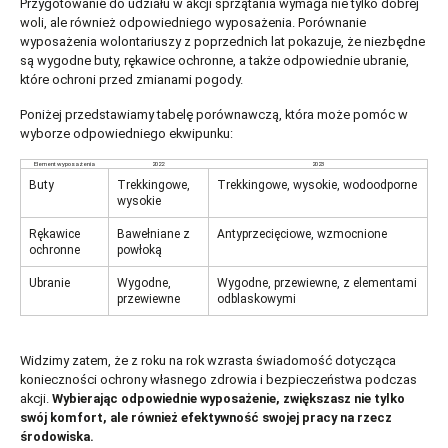
Przygotowanie do udziału w akcji sprzątania wymaga nie tylko dobrej
woli, ale również odpowiedniego wyposażenia. Porównanie
wyposażenia wolontariuszy z poprzednich lat pokazuje, że niezbędne
są wygodne buty, rękawice ochronne, a także odpowiednie ubranie,
które ochroni przed zmianami pogody.
Poniżej przedstawiamy tabelę porównawczą, która może pomóc w
wyborze odpowiedniego ekwipunku:
Element wyposażenia
2022
2023
Buty
Trekkingowe,
Trekkingowe, wysokie, wodoodporne
wysokie
Rękawice
Bawełniane z
Antyprzecięciowe, wzmocnione
ochronne
powłoką
Ubranie
Wygodne,
Wygodne, przewiewne, z elementami
przewiewne
odblaskowymi
Widzimy zatem, że z roku na rok wzrasta świadomość dotycząca
konieczności ochrony własnego zdrowia i bezpieczeństwa podczas
akcji.
Wybierając odpowiednie wyposażenie, zwiększasz nie tylko
swój komfort, ale również efektywność swojej pracy na rzecz
środowiska.