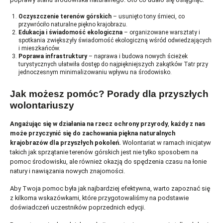
Oczyszczenie terenów górskich
– usunięto tony śmieci, co
przywróciło naturalne piękno krajobrazu.
Edukacja i świadomość ekologiczna
– organizowane warsztaty i
spotkania zwiększyły świadomość ekologiczną wśród odwiedzających
i mieszkańców.
Poprawa infrastruktury
– naprawa i budowa nowych ścieżek
turystycznych ułatwiła dostęp do najpiękniejszych zakątków Tatr przy
jednoczesnym minimalizowaniu wpływu na środowisko.
Jak możesz pomóc? Porady dla przyszłych
wolontariuszy
Angażując się w działania na rzecz ochrony przyrody
,
każdy z nas
może przyczynić się do zachowania piękna naturalnych
krajobrazów dla przyszłych pokoleń.
Wolontariat w ramach inicjatyw
takich jak sprzątanie terenów górskich jest nie tylko sposobem na
pomoc środowisku, ale również okazją do spędzenia czasu na łonie
natury i nawiązania nowych znajomości.
Aby Twoja pomoc była jak najbardziej efektywna, warto zapoznać się
z kilkoma wskazówkami, które przygotowaliśmy na podstawie
doświadczeń uczestników poprzednich edycji.