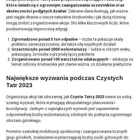
które świadczą o ogromnym zaangażowaniu uczestników oraz
skuteczności podjętych działań
. Zebrane dane ilustrują, jak ważne
jest ciągłe dbanie o nasze naturalne środowisko i jak dużą różnicę
mogą zrobić zorganizowane akcje. Oto kilka kluczowych liczb, które
podsumowują tegoroczną edycję:
Zgromadzono ponad 5 ton odpadów
– liczba ta pokazuje skalę
problemu zanieczyszczenia, ale także siłę wspólnych działań.
Uczestniczyło ponad 2000 wolontariuszy
– ludzie w różnym wieku,
pokazujący, że troska o przyrodę łączy pokolenia.
Zorganizowano ponad 100 warsztatów edukacyjnych
– edukacja na
temat ochrony środowiska jest równie ważna, co działania praktyczne
Największe wyzwania podczas Czystych
Tatr 2023
Organizacja akcji tak obszernej, jak
Czyste Tatry 2023
niesie za sobą
szereg wyzwań, które wymagają skrupulatnego planowania i
koordynacji. Jednym z największych wyzwań jest zapewnienie
odpowiedniej liczby wolontariuszy, zdolnych do pokrycia ogromnego
obszaru górskiego.
Pomimo szerokiej mobilizacji społecznej i zaangażowania licznych
grup górskich, znalezienie wystarczającej liczby osób gotowych do