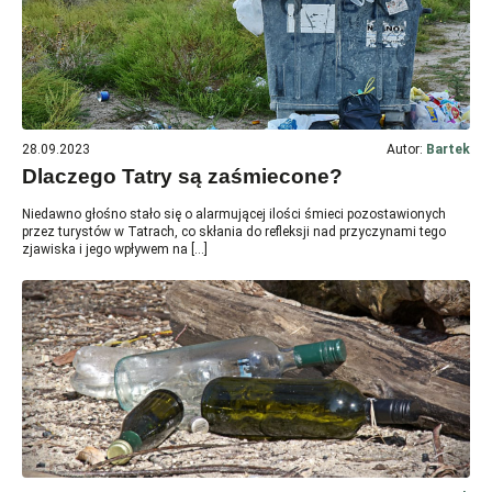
28.09.2023
Autor:
Bartek
Dlaczego Tatry są zaśmiecone?
Niedawno głośno stało się o alarmującej ilości śmieci pozostawionych
przez turystów w Tatrach, co skłania do refleksji nad przyczynami tego
zjawiska i jego wpływem na […]