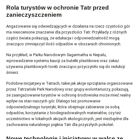
Rola turystów w ochronie Tatr przed
zanieczyszczeniem
Angażowanie się odwiedzających w działania na rzecz czystości gór
ma nieocenione znaczenie dla przyszłości Tatr. Przykłady z różnych
części świata pokazują, że edukacja i odpowiedzialność mogą
znacząco zmniejszyć ilość odpadów w obszarach chronionych.
Na przykład, w Parku Narodowym Sagarmatha w Nepalu,
wprowadzenie systemu kaucji za butelki plastikowe oraz zakaz
używania plastikowych toreb znacząco przyczyniło się do redukcji
śmieci.
Podobne inicjatywy w Tatrach, takie jak akcje sprzątania organizowane
przez Tatrzański Park Narodowy oraz grupy wolontariuszy, pokazują,
że zaangażowanie turystów w ochronę środowiska może mieć realny
wpływ na stan naszych gór. Dlatego też promowanie
odpowiedzialnego turystyki, która obejmuje zabieranie ze sobą
odpadów, korzystanie z biodegradowalnych materiałów, czy też
uczestnictwo w lokalnych akcjach ekologicznych, jest niezbędne dla
zachowania naturalnego piękna Tatr dla przyszłych pokoleń.
Nowe technologie i inicjatywy w walce ze