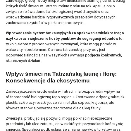
zatruwając glebę i wody. Ekspertów nieustannie alarmują dane, według
których ilość śmieci w Tatrach, rośnie z roku na rok. Apelują oni o
zwiększenie świadomości ekologicznej wśród turystów oraz
wprowadzenie bardziej rygorystycznych przepisów dotyczących
zachowania czystości w parkach narodowych.
Wprowadzenie systemów kaucyjnych za opakowania wielokrotnego
użytku
oraz zwiększenie liczby punktów do segregacji odpadów
to
tylko niektóre z proponowanych rozwiązań, które mogą pomóc w
walce z tym problemem. Ochrona tatrzańskiej przyrody jest
odpowiedzialnością nas wszystkich i wymaga podjęcia konkretnych,
skutecznych działań.
Wpływ śmieci na Tatrzańską faunę i florę:
Konsekwencje dla ekosystemu
Zanieczyszczenie środowiska w Tatrach ma bezpośredni wpływ na
różnorodność biologiczną tego regionu. Zostawiane odpady, takie jak
plastik, szkło czy resztki jedzenia, nie tylko szpecą krajobraz, ale
również stanowią poważne zagrożenie dla dzikiej fauny.
Zwierzęta, próbując się pożywić, mogą połknąć niebezpieczne
przedmioty lub ulec zatruciu, co w niektórych przypadkach kończy się
śmiercią. Specjaliści podkreślają, że zmiana nawyków turystów oraz