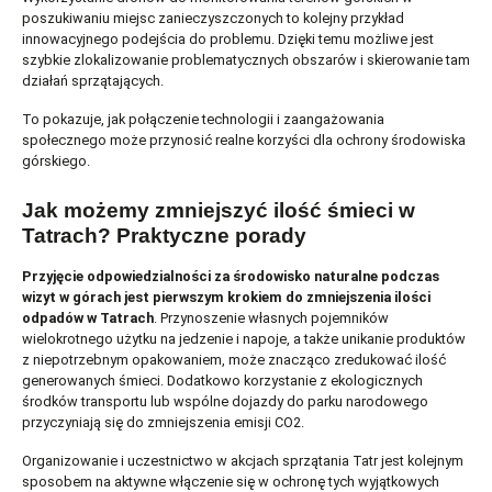
poszukiwaniu miejsc zanieczyszczonych to kolejny przykład
innowacyjnego podejścia do problemu. Dzięki temu możliwe jest
szybkie zlokalizowanie problematycznych obszarów i skierowanie tam
działań sprzątających.
To pokazuje, jak połączenie technologii i zaangażowania
społecznego może przynosić realne korzyści dla ochrony środowiska
górskiego.
Jak możemy zmniejszyć ilość śmieci w
Tatrach? Praktyczne porady
Przyjęcie odpowiedzialności za środowisko naturalne podczas
wizyt w górach jest pierwszym krokiem do zmniejszenia ilości
odpadów w Tatrach
. Przynoszenie własnych pojemników
wielokrotnego użytku na jedzenie i napoje, a także unikanie produktów
z niepotrzebnym opakowaniem, może znacząco zredukować ilość
generowanych śmieci. Dodatkowo korzystanie z ekologicznych
środków transportu lub wspólne dojazdy do parku narodowego
przyczyniają się do zmniejszenia emisji CO2.
Organizowanie i uczestnictwo w akcjach sprzątania Tatr jest kolejnym
sposobem na aktywne włączenie się w ochronę tych wyjątkowych