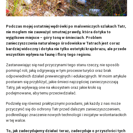
Podczas mojej ostatniej wędrówki po malowniczych szlakach Tatr,
nie mogłem nie zauważyć smutnej prawdy, która dotyka to
wyjątkowe miejsce – góry toną w śmieciach. Problem
zanieczyszczenia naturalnego środowiska w Tatrach jest coraz
bardziej widoczny i dotyka nie tylko estetyki krajobrazu, ale przede
wszystkim wpływa na faunę i florę tego regionu.
Zastanawiając się nad przyczynami tego stanu rzeczy, nie sposób
pominąć roli, jaką odgrywają w tym procesie turyści oraz brak
odpowiednich działań prewencyjnych i edukacyjnych. W moim artykule
postaram się przybliżyć, jakie śmieci najczęściej zanieczyszczają
Tatry, jak wpływają one na ekosystem oraz jakie kroki są
podejmowane, aby temu przeciwdziałać.
Podzielę się również praktycznymi poradami, jak każdy z nas może
przyczynić się do ochrony Tatr przed dalszym zanieczyszczeniem,
podkreślając znaczenie nowych technologii i inicjatyw wolontariackich
w tej walce.
To, jak zadecydujemy działać teraz, zadecyduje o przyszłości tych