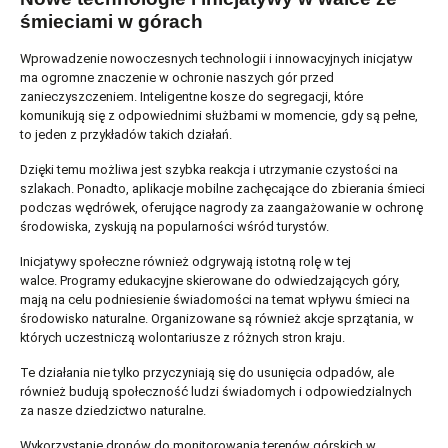
śmieciami w górach
Wprowadzenie nowoczesnych technologii i innowacyjnych inicjatyw
ma ogromne znaczenie w ochronie naszych gór przed
zanieczyszczeniem. Inteligentne kosze do segregacji, które
komunikują się z odpowiednimi służbami w momencie, gdy są pełne,
to jeden z przykładów takich działań.
Dzięki temu możliwa jest szybka reakcja i utrzymanie czystości na
szlakach. Ponadto, aplikacje mobilne zachęcające do zbierania śmieci
podczas wędrówek, oferujące nagrody za zaangażowanie w ochronę
środowiska, zyskują na popularności wśród turystów.
Inicjatywy społeczne również odgrywają istotną rolę w tej
walce. Programy edukacyjne skierowane do odwiedzających góry,
mają na celu podniesienie świadomości na temat wpływu śmieci na
środowisko naturalne. Organizowane są również akcje sprzątania, w
których uczestniczą wolontariusze z różnych stron kraju.
Te działania nie tylko przyczyniają się do usunięcia odpadów, ale
również budują społeczność ludzi świadomych i odpowiedzialnych
za nasze dziedzictwo naturalne.
Wykorzystanie dronów do monitorowania terenów górskich w