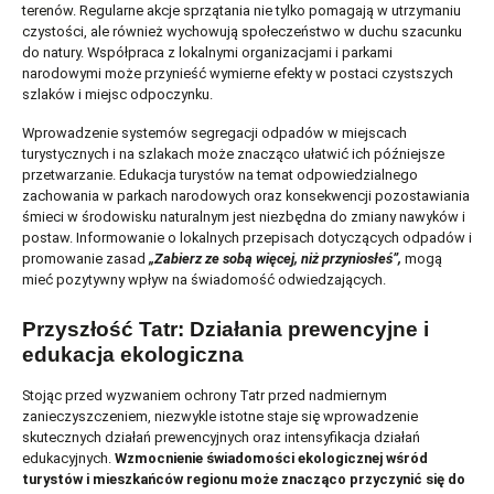
terenów. Regularne akcje sprzątania nie tylko pomagają w utrzymaniu
czystości, ale również wychowują społeczeństwo w duchu szacunku
do natury. Współpraca z lokalnymi organizacjami i parkami
narodowymi może przynieść wymierne efekty w postaci czystszych
szlaków i miejsc odpoczynku.
Wprowadzenie systemów segregacji odpadów w miejscach
turystycznych i na szlakach może znacząco ułatwić ich późniejsze
przetwarzanie. Edukacja turystów na temat odpowiedzialnego
zachowania w parkach narodowych oraz konsekwencji pozostawiania
śmieci w środowisku naturalnym jest niezbędna do zmiany nawyków i
postaw. Informowanie o lokalnych przepisach dotyczących odpadów i
promowanie zasad
„Zabierz ze sobą więcej, niż przyniosłeś”,
mogą
mieć pozytywny wpływ na świadomość odwiedzających.
Przyszłość Tatr: Działania prewencyjne i
edukacja ekologiczna
Stojąc przed wyzwaniem ochrony Tatr przed nadmiernym
zanieczyszczeniem, niezwykle istotne staje się wprowadzenie
skutecznych działań prewencyjnych oraz intensyfikacja działań
edukacyjnych.
Wzmocnienie świadomości ekologicznej wśród
turystów i mieszkańców regionu może znacząco przyczynić się do