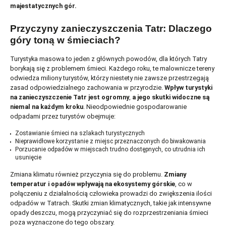
majestatycznych gór.
Przyczyny zanieczyszczenia Tatr: Dlaczego
góry toną w śmieciach?
Turystyka masowa to jeden z głównych powodów, dla których Tatry
borykają się z problemem śmieci. Każdego roku, te malownicze tereny
odwiedza miliony turystów, którzy niestety nie zawsze przestrzegają
zasad odpowiedzialnego zachowania w przyrodzie.
Wpływ turystyki
na zanieczyszczenie Tatr jest ogromny
,
a jego skutki widoczne są
niemal na każdym kroku
. Nieodpowiednie gospodarowanie
odpadami przez turystów obejmuje:
Zostawianie śmieci na szlakach turystycznych
Nieprawidłowe korzystanie z miejsc przeznaczonych do biwakowania
Porzucanie odpadów w miejscach trudno dostępnych, co utrudnia ich
usunięcie
Zmiana klimatu również przyczynia się do problemu.
Zmiany
temperatur i opadów wpływają na ekosystemy górskie
, co w
połączeniu z działalnością człowieka prowadzi do zwiększenia ilości
odpadów w Tatrach. Skutki zmian klimatycznych, takie jak intensywne
opady deszczu, mogą przyczyniać się do rozprzestrzeniania śmieci
poza wyznaczone do tego obszary.