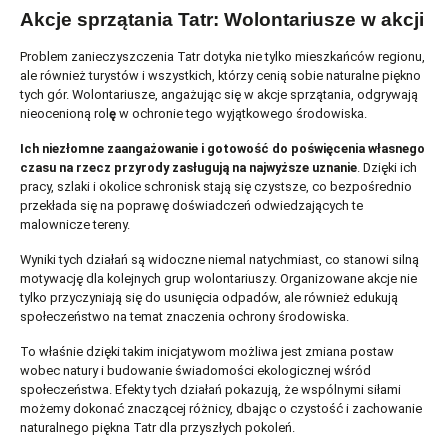
Akcje sprzątania Tatr: Wolontariusze w akcji
Problem zanieczyszczenia Tatr dotyka nie tylko mieszkańców regionu,
ale również turystów i wszystkich, którzy cenią sobie naturalne piękno
tych gór. Wolontariusze, angażując się w akcje sprzątania, odgrywają
nieocenioną rol
ę
w ochronie tego wyjątkowego środowiska.
Ich niezłomne zaangażowanie i gotowość do poświęcenia własnego
czasu na rzecz przyrody zasługują na najwyższe uznanie
. Dzięki ich
pracy, szlaki i okolice schronisk stają się czystsze, co bezpośrednio
przekłada się na poprawę doświadczeń odwiedzających te
malownicze tereny.
Wyniki tych działań są widoczne niemal natychmiast, co stanowi silną
motywację dla kolejnych grup wolontariuszy. Organizowane akcje nie
tylko przyczyniają się do usunięcia odpadów, ale również edukują
społeczeństwo na temat znaczenia ochrony środowiska.
To właśnie dzięki takim inicjatywom możliwa jest zmiana postaw
wobec natury i budowanie świadomości ekologicznej wśród
społeczeństwa. Efekty tych działań pokazują, że wspólnymi siłami
możemy dokonać znaczącej różnicy, dbając o czystość i zachowanie
naturalnego piękna Tatr dla przyszłych pokoleń.