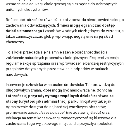
wzmocnienie edukacji ekologicznej są niezbędne do ochrony tych
unikalnych ekosystemów.
Roślinność tatrzańska również cierpi z powodu nieodpowiedzialnego
zachowania odwiedzających.
Śmieci mogą ograniczać dostęp
światła słonecznego
i zasobów wodnych niezbędnych do wzrostu, a
także zanieczyszczać glebę, wpływając negatywnie na jej skład
chemiczny.
To z kolei przekłada się na zmniejszenie bioróżnorodności i
zakłócenie naturalnych procesów ekologicznych. Eksperci zalecają
regularne akcje sprzątania oraz wprowadzenie bardziej restrykcyjnych
przepisów dotyczących pozostawiania odpadów w parkach
narodowych.
Interwencje człowieka w naturalne środowisko Tatr prowadzą do
długotrwałych zmian, które mogą być nieodwracalne.
Ochrona
tatrzańskiej przyrody
wymaga wspólnych działań zarówno ze
strony turystów, jak i administracji parku.
Inicjatywy takie jak
ograniczenie dostępu do najbardziej wrażliwych obszarów,
promowanie zasad
„leave no trace”
(nie zostawiaj śladu) oraz
edukacja na temat konsekwencji zanieczyszczeń są kluczowe dla
zachowania tego wyjątkowego miejsca dla przyszłych pokoleń.